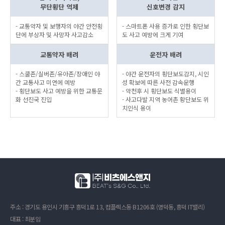
무단횡단 억제
신호변경 감지
- 교통약자 및 보행자의 야간 안전횡
- 스마트폰 사용 증가로 인한 횡단보
단에 부상자 및 사망자 사고감소
도 사고 예방에 크게 기여
교통약자 배려
운전자 배려
- 스쿨존/실버존/유아존/장애인 야
- 야간 운전자의 횡단보도감지, 시인
간 교통사고 미연에 예방
성 확보에 따른 사전 감속운행
- 횡단보도 사고 예방을 위한 교통문
- 악천후 시 횡단보도 식별용이
화 선진국 진입
- 사고다발 지역 농어촌 황단보도 위
치인식 용이
주소 : 경기도 용인시 기흥구 흥덕1로 13, 컴플렉스동 B1206호 (영덕동, 흥덕 IT밸리)
대표 : 최분임