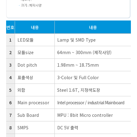
번호
내용
내용
1
LED모듈
Lamp 및 SMD Type
2
모듈size
64mm ~ 300mm (제작사양)
3
Dot pitch
1.98mm ~ 18.75mm
4
표출색상
3-Color 및 Full Color
5
외함
Steel 1.6T, 지정색도장
6
Main processor
Intel processor / industrial Mainboard
7
Sub Board
MPU : 8bit Micro controller
8
SMPS
DC 5V 출력